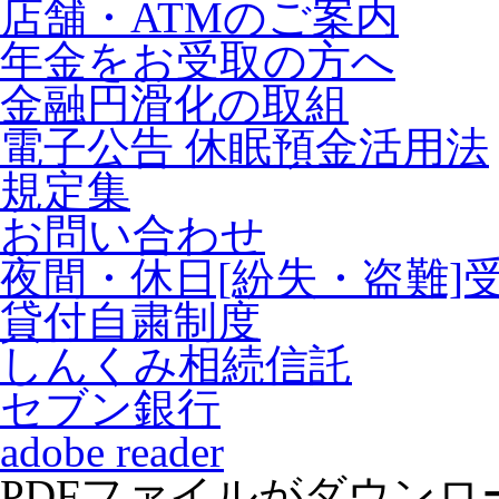
店舗・ATMのご案内
年金をお受取の方へ
金融円滑化の取組
電子公告 休眠預金活用法
規定集
お問い合わせ
夜間・休日[紛失・盗難]
貸付自粛制度
しんくみ相続信託
セブン銀行
adobe reader
PDFファイルがダウン