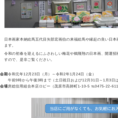
日本画家本納絵馬五代目矢部宏画伯の来福絵馬や縁起の良い日本
ます。
令和の初春を迎えるにふさわしい梅花や鶴飛翔の日本画、開運招
すので、是非ご覧ください。
会期
令和元年12月23日（月）～令和2年1月24日（金）
午前9時から午後3時まで（土日祝日および12月31日～1月3日
会場
房総信用組合本店ロビー（茂原市高師町1-10-5 ℡0475-22-61