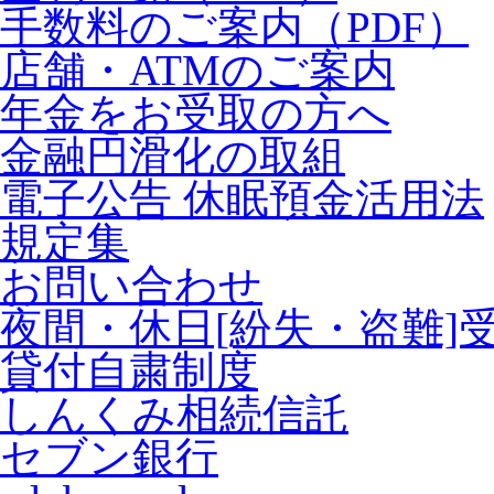
手数料のご案内（PDF）
店舗・ATMのご案内
年金をお受取の方へ
金融円滑化の取組
電子公告 休眠預金活用法
規定集
お問い合わせ
夜間・休日[紛失・盗難]
貸付自粛制度
しんくみ相続信託
セブン銀行